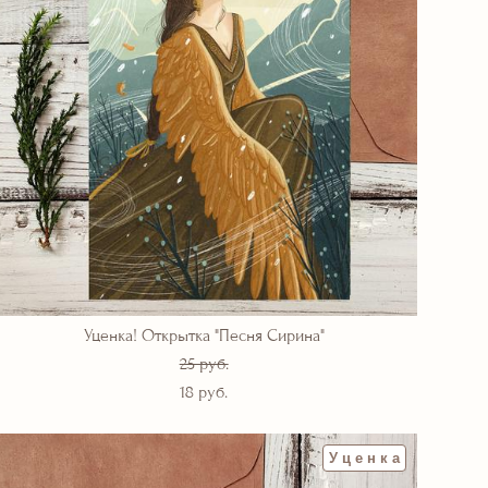
Уценка! Открытка "Песня Сирина"
25 pуб.
18 pуб.
Уценка