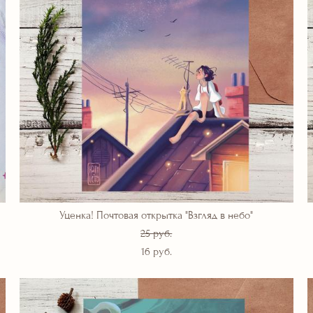
Уценка! Почтовая открытка "Взгляд в небо"
25 pуб.
16 pуб.