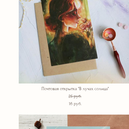
Почтовая открытка "В лучах солнца"
25 pуб.
16 pуб.