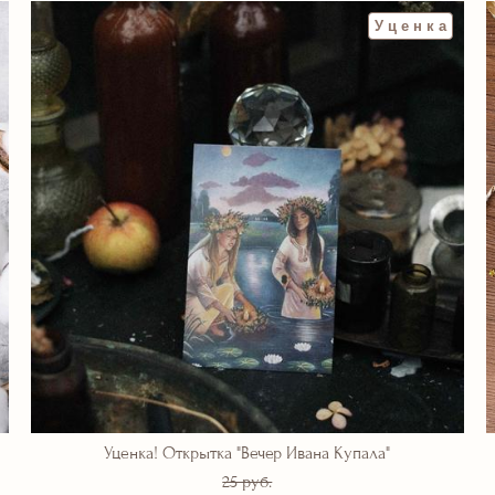
Уценка
Уценка! Открытка "Вечер Ивана Купала"
25 pуб.