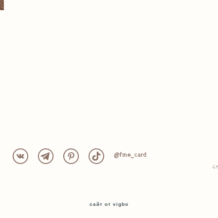
@fine_card
Ст
сайт от vigbo