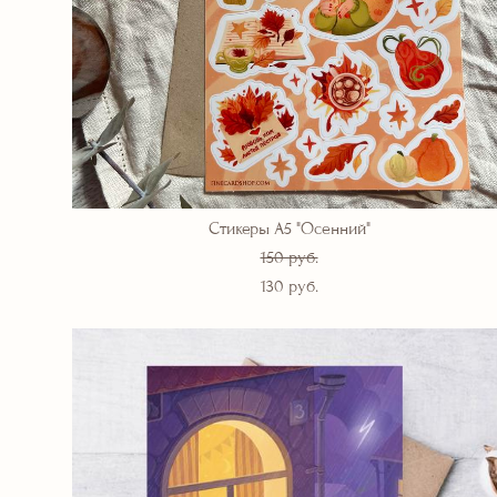
Стикеры А5 "Осенний"
150 pуб.
130 pуб.