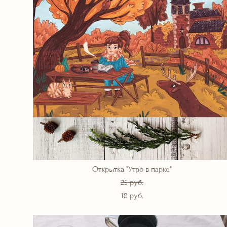
Открытка "Утро в парке"
25 pуб.
18 pуб.