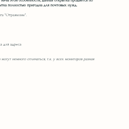
о из-за этой особенности, данная открытка продается по
ытка полностью пригодна для почтовых нужд.
га "Отражение".
м
а для адреса
 могут немного отличаться, т.к. у всех мониторов разная