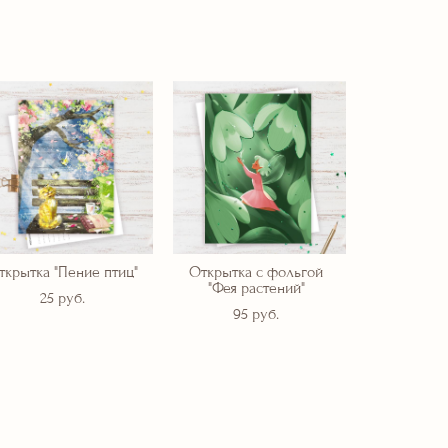
ткрытка "Пение птиц"
Открытка с фольгой
"Фея растений"
25 pуб.
95 pуб.