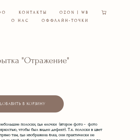
ФО
КОНТАКТЫ
OZON | WB
О НАС
ОФФЛАЙН-ТОЧКИ
рытка "Отражение"
ДОБАВИТЬ В КОРЗИНУ
 небольшие полоски, где елочки (второе фото - фото
костью, чтобы был виден дефект). Т.к. полоски в цвет
рямо там, где изображена ёлка, они практически не