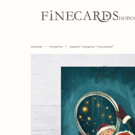
магазин
>
открытки
>
уценка! открытка "отражение"