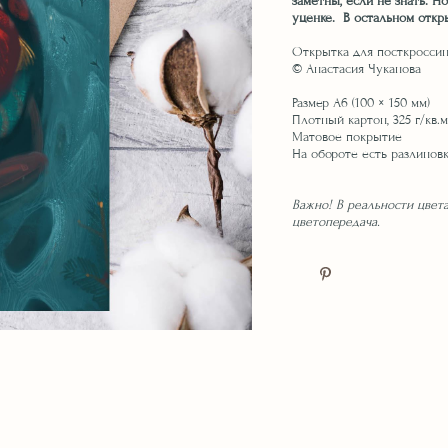
заметны, если не знать. Н
уценке. В остальном откр
Открытка для посткроссин
© Анастасия Чуканова
Размер А6 (100 × 150 мм)
Плотный картон, 325 г/кв.
Матовое покрытие
На обороте есть разлиновк
Важно! В реальности цвета
цветопередача.