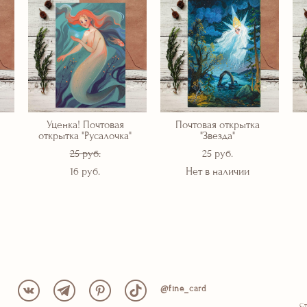
Уценка! Почтовая
Почтовая открытка
открытка "Русалочка"
"Звезда"
25 pуб.
25 pуб.
16 pуб.
Нет в наличии
@fine_card
Ст