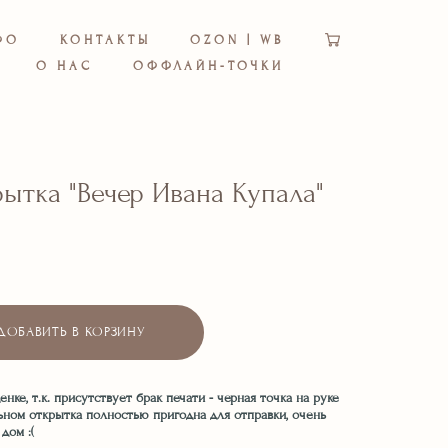
ФО
КОНТАКТЫ
OZON | WB
О НАС
ОФФЛАЙН-ТОЧКИ
рытка "Вечер Ивана Купала"
ДОБАВИТЬ В КОРЗИНУ
нке, т.к. присутствует брак печати - черная точка на руке
льном открытка полностью пригодна для отправки, очень
дом :(