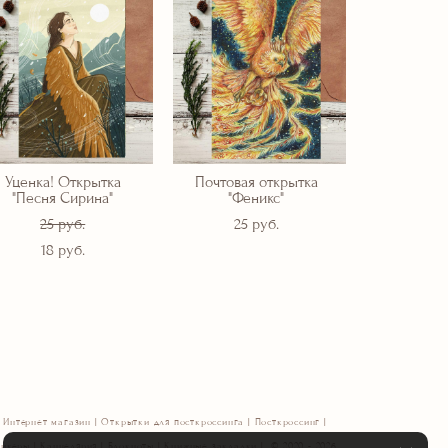
Уценка! Открытка
Почтовая открытка
"Песня Сирина"
"Феникс"
25 pуб.
25 pуб.
18 pуб.
Интернет магазин | Открытки для посткроссинга | Посткроссинг |
икеры | Канцелярия | Блокноты | Книжные закладки | © 2020 - 2026