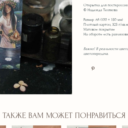
Открытка для посткроссин
© Надежда Тенякова
Размер А6 (100 × 150 мм)
Плотный картон, 325 г/кв.
Матовое покрытие
На обороте есть разлиновк
Важно! В реальности цвета
цветопередача
.
ТАКЖЕ ВАМ МОЖЕТ ПОНРАВИТЬСЯ