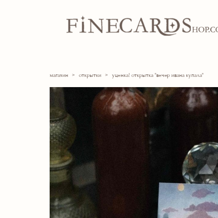
магазин
>
открытки
>
уценка! открытка "вечер ивана купала"