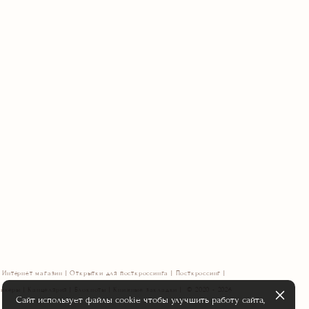
Интернет магазин | Открытки для посткроссинга | Посткроссинг |
икеры | Канцелярия | Блокноты | Книжные закладки | © 2020 - 2026
Сайт использует файлы cookie чтобы улучшить работу сайта,