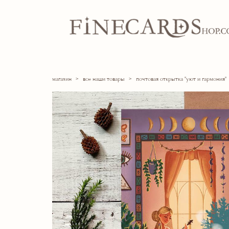
магазин
>
все наши товары
>
почтовая открытка "уют и гармония"