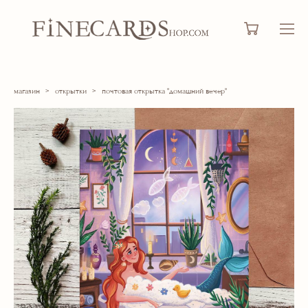
магазин
>
открытки
>
почтовая открытка "домашний вечер"