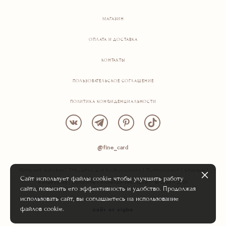
МАГАЗИН
ОПЛАТА И ДОСТАВКА
КОНТАКТЫ
ПОЛЬЗОВАТЕЛЬСКОЕ СОГЛАШЕНИЕ
ПОЛИТИКА КОНФИДЕНЦИАЛЬНОСТИ
@fine_card
Интернет магазин | Открытки для посткроссинга | Посткроссинг | Стикеры |
Сайт использует файлы cookie чтобы улучшить работу
Канцелярия | Блокноты | Книжные закладки | © 2020 - 2026
сайта, повысить его эффективность и удобство. Продолжая
использовать сайт, вы соглашаетесь на использование
файлов cookie.
сайт от vigbo