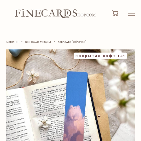
магазин
>
все наши товары
>
закладка "облачко"
покрытие софт тач