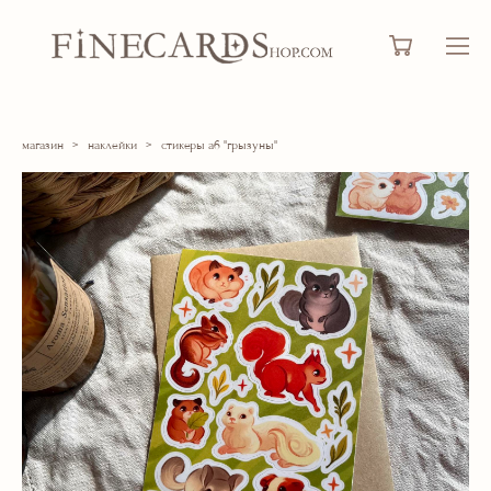
магазин
>
наклейки
>
стикеры а6 "грызуны"