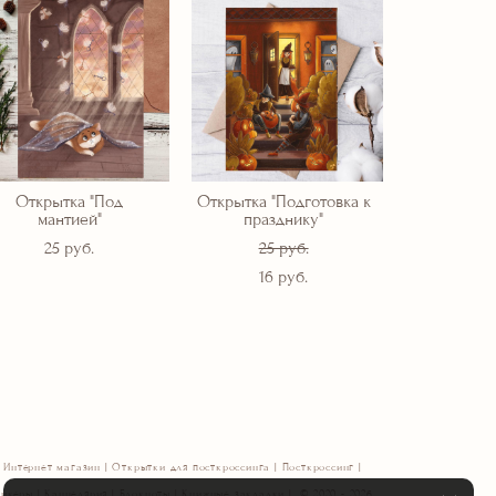
Открытка "Под
Открытка "Подготовка к
мантией"
празднику"
25 pуб.
25 pуб.
16 pуб.
Интернет магазин | Открытки для посткроссинга | Посткроссинг |
икеры | Канцелярия | Блокноты | Книжные закладки | © 2020 - 2026