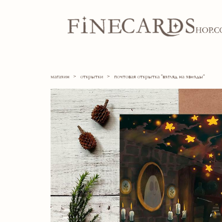
магазин
>
открытки
>
почтовая открытка "взгляд на звезды"