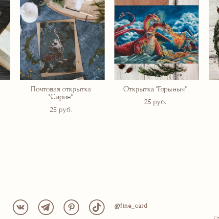
Почтовая открытка
Открытка "Горыныч"
"Сирин"
25 pуб.
25 pуб.
@fine_card
Ст