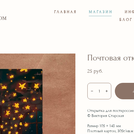
ГЛАВНАЯ
МАГАЗИН
ИН
БЛОГ
Почтовая отк
25 pуб.
Открытка для посткроссинг
© Виктория Старская
Размер 105 × 148 мм
Плотный картон, 305г/кв.м