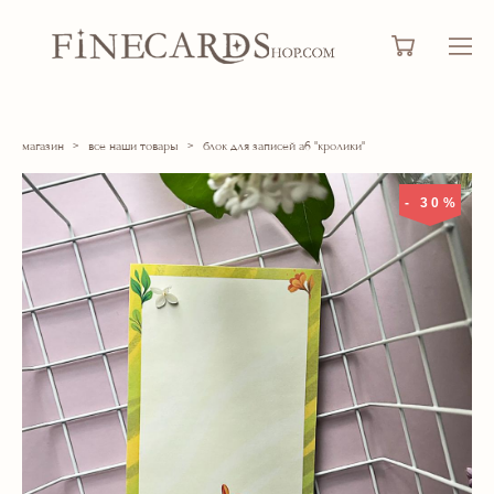
магазин
>
все наши товары
>
блок для записей а6 "кролики"
- 30%